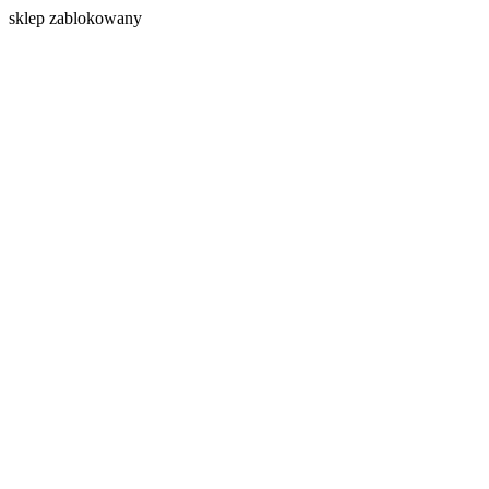
s
klep zablokowany