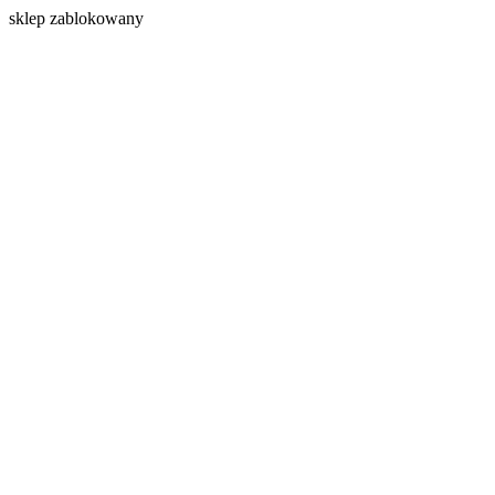
s
klep zablokowany