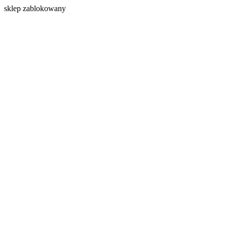
s
klep zablokowany