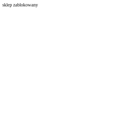
s
klep zablokowany