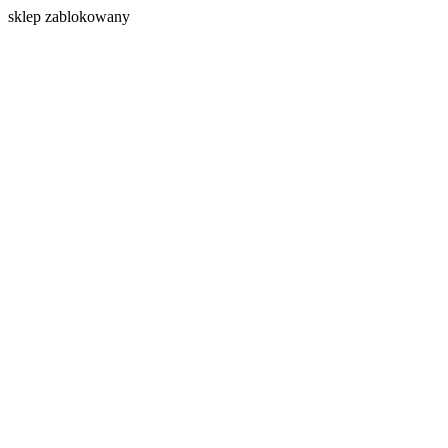
s
klep zablokowany