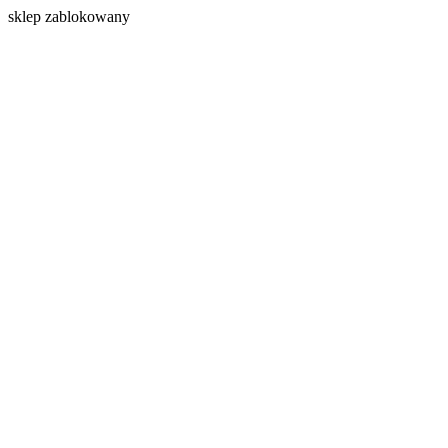
s
klep zablokowany