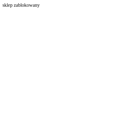
s
klep zablokowany