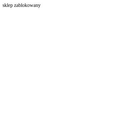
s
klep zablokowany