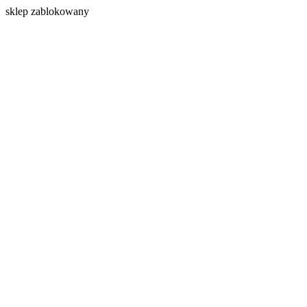
s
klep zablokowany