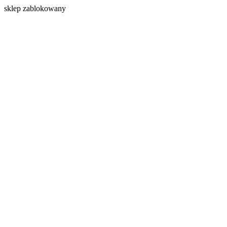
s
klep zablokowany